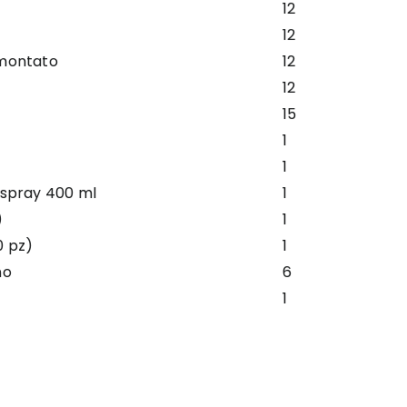
12
12
montato
12
12
15
1
1
 spray 400 ml
1
)
1
0 pz)
1
no
6
1