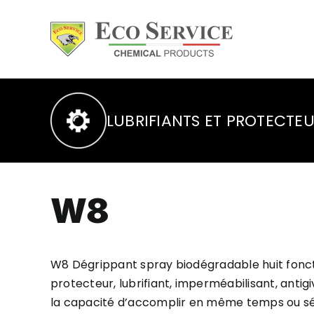
Skip
to
content
LUBRIFIANTS ET PROTECTE
W8
W8 Dégrippant spray biodégradable huit foncti
protecteur, lubrifiant, imperméabilisant, antigiv
la capacité d’accomplir en même temps ou se