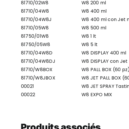
81710/02W8
W8 200 ml
81710/04W8
W8 400 ml
81710/04W8J
W8 400 ml con Jet 
81710/05W8
W8 500 ml
81750/01W8
W8 1 lt
81750/05W8
W8 5 lt
81710/04W8D
W8 DISPLAY 400 ml
81710/04W8DJ
W8 DISPLAY con Jet
81710/W8BOX
W8 PALL BOX (60 pz
81710/W8JBOX
W8 JET PALL BOX (6
00021
W8 JET SPRAY Tasti
00022
W8 EXPO MIX
Produits associés