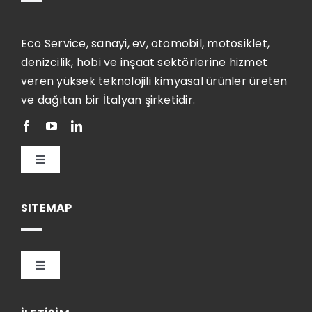
Eco Service, sanayi, ev, otomobil, motosiklet,
denizcilik, hobi ve inşaat sektörlerine hizmet
veren yüksek teknolojili kimyasal ürünler üreten
ve dağıtan bir İtalyan şirketidir.
Toggle
Navigation
Türkçe
SITEMAP
Toggle
Navigation
HOME