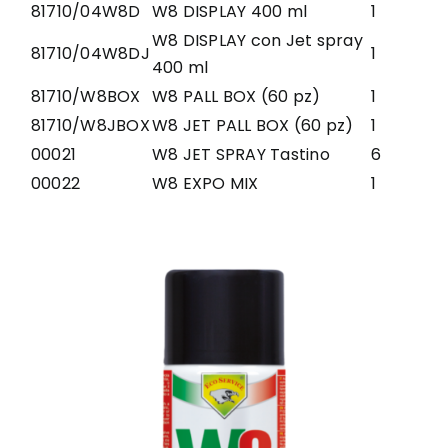
81710/04W8D
W8 DISPLAY 400 ml
1
W8 DISPLAY con Jet spray
81710/04W8DJ
1
400 ml
81710/W8BOX
W8 PALL BOX (60 pz)
1
81710/W8JBOX
W8 JET PALL BOX (60 pz)
1
00021
W8 JET SPRAY Tastino
6
00022
W8 EXPO MIX
1