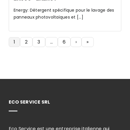
Energy: Détergent spécifique pour le lavage des
panneaux photovoltaïques et [...]
1
2
3
…
6
›
»
ECO SERVICE SRL
Eco Service est une entreprise italienne qui