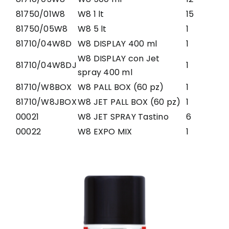
81750/01W8
W8 1 lt
15
81750/05W8
W8 5 lt
1
81710/04W8D
W8 DISPLAY 400 ml
1
W8 DISPLAY con Jet
81710/04W8DJ
1
spray 400 ml
81710/W8BOX
W8 PALL BOX (60 pz)
1
81710/W8JBOX
W8 JET PALL BOX (60 pz)
1
00021
W8 JET SPRAY Tastino
6
00022
W8 EXPO MIX
1