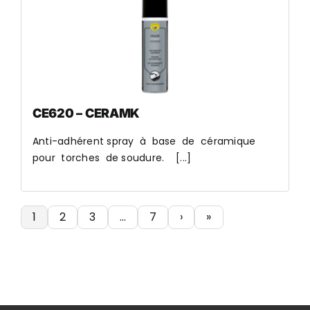
CE620 – CERAMK
Anti-adhérent spray à base de céramique
pour torches de soudure. [...]
1
2
3
…
7
›
»