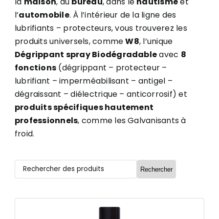
la
maison
, au
bureau
, dans le
nautisme
et
l’
automobile
. À l’intérieur de la ligne des
lubrifiants – protecteurs, vous trouverez les
produits universels, comme
W8
, l’unique
Dégrippant spray Biodégradable
avec
8
fonctions
(dégrippant – protecteur –
lubrifiant – imperméabilisant – antigel –
dégraissant – diélectrique – anticorrosif) et
produits spécifiques hautement
professionnels
, comme les Galvanisants à
froid.
Rechercher