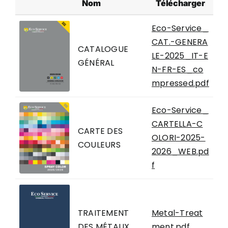
Nom
Télécharger
Eco-Service_
CAT.-GENERA
CATALOGUE
LE-2025_IT-E
GÉNÉRAL
N-FR-ES_co
mpressed.pdf
Eco-Service_
CARTELLA-C
CARTE DES
OLORI-2025-
COULEURS
2026_WEB.pd
f
TRAITEMENT
Metal-Treat
DES MÉTAUX
ment.pdf