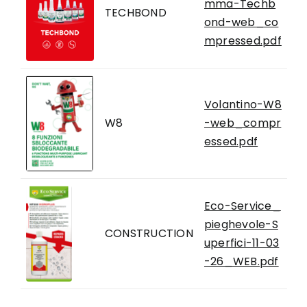
mma-Techb
TECHBOND
ond-web_co
mpressed.pdf
Volantino-W8
W8
-web_compr
essed.pdf
Eco-Service_
pieghevole-S
CONSTRUCTION
uperfici-11-03
-26_WEB.pdf