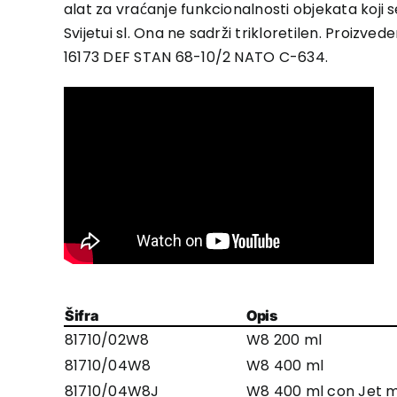
alat za vraćanje funkcionalnosti objekata koji se 
Svijetui sl. Ona ne sadrži trikloretilen. Proiz
16173 DEF STAN 68-10/2 NATO C-634.
Šifra
Opis
81710/02W8
W8 200 ml
81710/04W8
W8 400 ml
81710/04W8J
W8 400 ml con Jet 