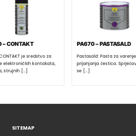
0 – CONTAKT
PA670 – PASTASALD
CONTAKT je sredstvo za
Pastasald: Pasta za varenje
e elektroničkih kontakata,
prijanjanja čestica. Sprječ
, strujnih [...]
se [...]
SITEMAP