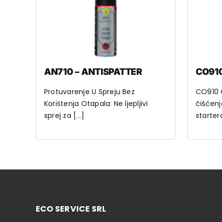
AN710 – ANTISPATTER
CO91
Protuvarenje U Spreju Bez
CO910 
Korištenja Otapala: Ne ljepljivi
čišćenj
sprej za [...]
startera
ECO SERVICE SRL