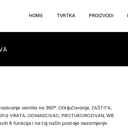
HOME
TVRTKA
PROIZVODI
TVA
ivanje ventila na 360°: Otključavanje, ZAŠTITA,
 Antifriz VRATA, ODMASCIVAC, PROTUKOROZIVAN, W8
vih 8 funkcije i na taj način postaje nezamjenjiv