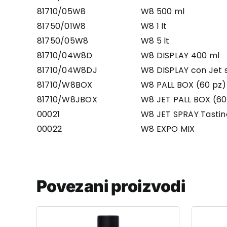
81710/05W8
W8 500 ml
81750/01W8
W8 1 lt
81750/05W8
W8 5 lt
81710/04W8D
W8 DISPLAY 400 ml
81710/04W8DJ
W8 DISPLAY con Jet 
81710/W8BOX
W8 PALL BOX (60 pz)
81710/W8JBOX
W8 JET PALL BOX (60
00021
W8 JET SPRAY Tastin
00022
W8 EXPO MIX
Povezani proizvodi