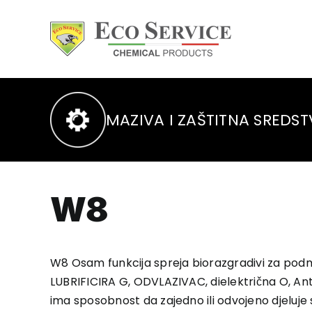
Skip
to
content
MAZIVA I ZAŠTITNA SREDS
W8
W8 Osam funkcija spreja biorazgradivi za podmaz
LUBRIFICIRA G, ODVLAZIVAC, dielektrična O,
ima sposobnost da zajedno ili odvojeno djeluje s