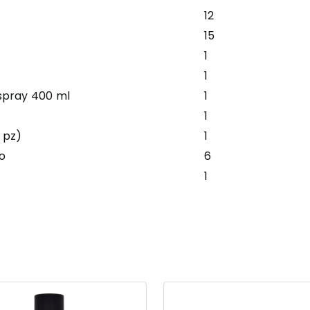
12
15
1
1
spray 400 ml
1
1
 pz)
1
o
6
1