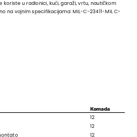
koriste u radionici, kući, garaži, vrtu, nautičkom
vedeno na vojnim specifikacijama: MIL-C-23411-MIL C-
Komada
12
12
montato
12