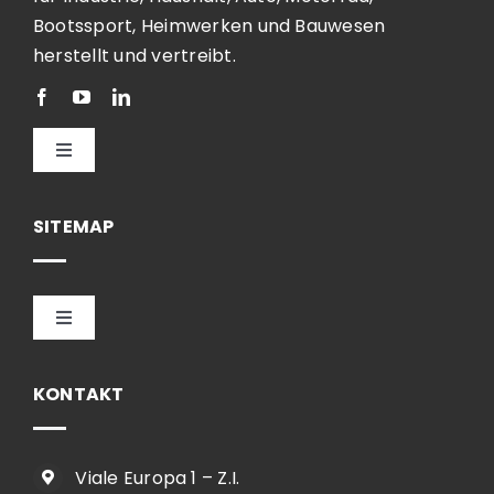
Bootssport, Heimwerken und Bauwesen
herstellt und vertreibt.
Toggle
Navigation
Deutsch
SITEMAP
Toggle
Navigation
HOME
KONTAKT
UNTERNEHMEN
Viale Europa 1 – Z.I.