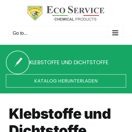
Skip
to
content
Go to...
KLEBSTOFFE UND DICHTSTOFFE
KATALOG HERUNTERLADEN
Klebstoffe und
Dichtstoffe