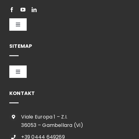
Toggle
Navigation
Deutsch
SITEMAP
Toggle
Navigation
HOME
KONTAKT
UNTERNEHMEN
Viale Europa 1 – Z.I.
36053 – Gambellara (Vi)
SHOP
+39 0444 649269