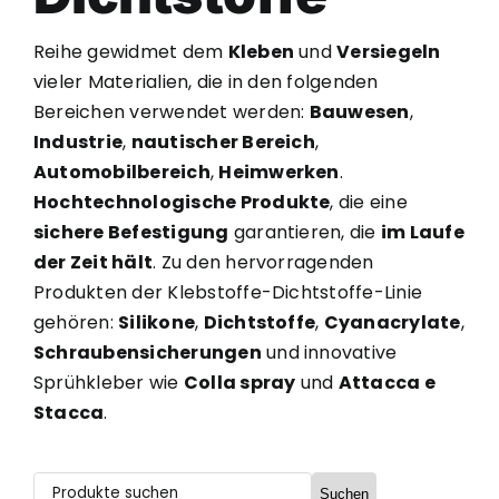
Reihe gewidmet dem
Kleben
und
Versiegeln
vieler Materialien, die in den folgenden
Bereichen verwendet werden:
Bauwesen
,
Industrie
,
nautischer Bereich
,
Automobilbereich
,
Heimwerken
.
Hochtechnologische Produkte
, die eine
sichere Befestigung
garantieren, die
im Laufe
der Zeit hält
. Zu den hervorragenden
Produkten der Klebstoffe-Dichtstoffe-Linie
gehören:
Silikone
,
Dichtstoffe
,
Cyanacrylate
,
Schraubensicherungen
und innovative
Sprühkleber wie
Colla spray
und
Attacca e
Stacca
.
Suchen