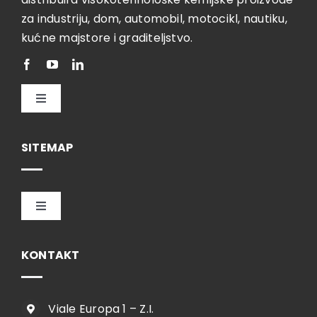
za industriju, dom, automobil, motocikl, nautiku,
kućne majstore i graditeljstvo.
Toggle
Navigation
Hrvatski
SITEMAP
Toggle
Navigation
HOME
KONTAKT
TVRTKA
Viale Europa 1 – Z.I.