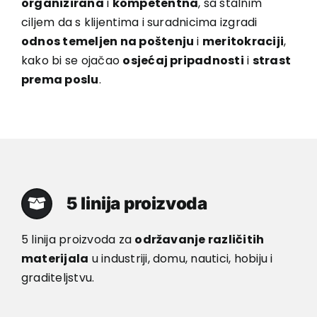
organizirana
i
kompetentna
, sa stalnim
ciljem da s klijentima i suradnicima izgradi
odnos temeljen na poštenju
i
meritokraciji
,
kako bi se ojačao
osjećaj pripadnosti
i
strast
prema poslu
.
5 linija proizvoda
5 linija proizvoda za
održavanje različitih
materijala
u industriji, domu, nautici, hobiju i
graditeljstvu.