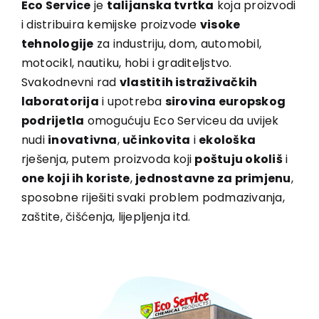
Eco Service
je
talijanska tvrtka
koja proizvodi
i distribuira kemijske proizvode
visoke
tehnologije
za industriju, dom, automobil,
motocikl, nautiku, hobi i graditeljstvo.
Svakodnevni rad
vlastitih istraživačkih
laboratorija
i upotreba
sirovina europskog
podrijetla
omogućuju Eco Serviceu da uvijek
nudi
inovativna
,
učinkovita
i
ekološka
rješenja, putem proizvoda koji
poštuju okoliš
i
one koji ih koriste
,
jednostavne za primjenu
,
sposobne riješiti svaki problem podmazivanja,
zaštite, čišćenja, lijepljenja itd.