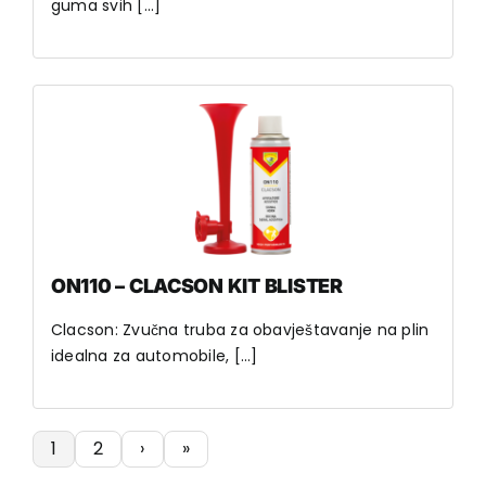
guma svih [...]
ON110 – CLACSON KIT BLISTER
Clacson: Zvučna truba za obavještavanje na plin
idealna za automobile, [...]
1
2
›
»