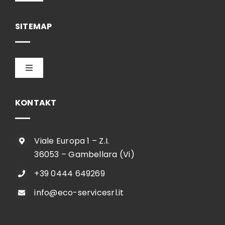
Navigation
Hrvatski
SITEMAP
Toggle
Navigation
HOME
KONTAKT
TVRTKA
Viale Europa 1 – Z.I.
36053 – Gambellara (Vi)
SHOP
+39 0444 649269
info@eco-servicesrl.it