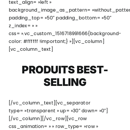
text_align= »left »
background_image_as_pattern= »without_patter
padding_top= »50″ padding_bottom= »50″
z_index= » »
css= ».vc_custom_1516718991666{background-
color: #ffffff !important;} »][vc_column]
[vc_column_text]
PRODUITS BEST-
SELLING
[/vc_column_text][vc_separator
type= »transparent » up= »30″ down= »0″]
[/vc_column][/vc_row][vc_row
css_animation= » » row_type= »row »