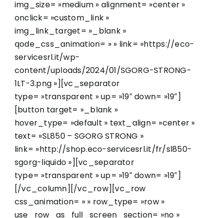
img_size= »medium » alignment= »center »
onclick= »custom_link »
img_link_target= »_blank »
qode_css_animation= » » link= »https://eco-
servicesrl.it/wp-
content/uploads/2024/01/SGORG-STRONG-
1LT-3.png »][vc_separator
type= »transparent » up= »19″ down= »19″]
[button target= »_blank »
hover_type= »default » text_align= »center »
text= »SL850 – SGORG STRONG »
link= »http://shop.eco-servicesrl.it/fr/sl850-
sgorg-liquido »][vc_separator
type= »transparent » up= »19″ down= »19″]
[/vc_column][/vc_row][vc_row
css_animation= » » row_type= »row »
use_row_as_full_screen_section= »no »