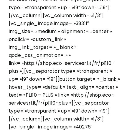
type= »transparent » up= »19″ down= »19″]
[/vc_column][vc_column width= »1/3″]
[vc_single_image image= »38311″
img_size= »medium » alignment= »center »
onclick= »custom_link »
img_link_target= »_blank »
qode_css_animation= » »
link= »http://shop.eco-servicesrl.it/fr/pl110-
plus »][vc_separator type= »transparent »
up= »19″ down= »19″][button target= »_blank »
hover_type= »default » text_align= »center »
text= »PL110 – PLUS » link= »http://shop.eco-
servicesrl.it/fr/pl110-plus »][vc_separator
type= »transparent » up= »19″ down= »19″]
[/vc_column][vc_column width= »1/3″]
[vc_single_image image= »40276″