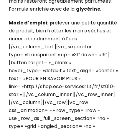
mains resteront agréablement parfumées.
Formule enrichie avec de la
glycérine
.
Mode d’emploi: p
rélever une petite quantité
de produit, bien frotter les mains sèches et
rincer abondamment à l’eau.
[/vc_column_text][vc_separator
type= »transparent » up= »31″ down= »19″]
[button target= »_blank »
hover_type= »default » text_align= »center »
text= »POUR EN SAVOIR PLUS »
link= »http://shop.eco-servicesrl.it/fr/st010-
star »][/vc_column_inner][/vc_row_inner]
[/vc_column][/vc_row][vc_row
css_animation= » » row_type= »row »
use_row_as_full_screen_section= »no »
type= »grid » angled_section= »no »