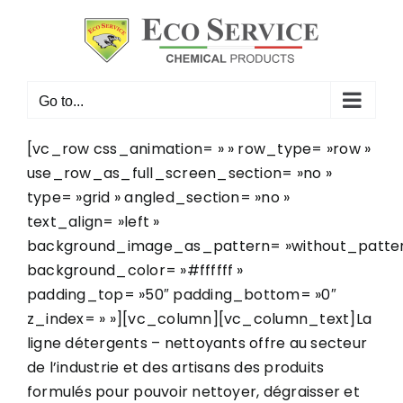
Skip
to
content
Go to...
[vc_row css_animation= » » row_type= »row »
use_row_as_full_screen_section= »no »
type= »grid » angled_section= »no »
text_align= »left »
background_image_as_pattern= »without_patter
background_color= »#ffffff »
padding_top= »50″ padding_bottom= »0″
z_index= » »][vc_column][vc_column_text]La
ligne détergents – nettoyants offre au secteur
de l’industrie et des artisans des produits
formulés pour pouvoir nettoyer, dégraisser et