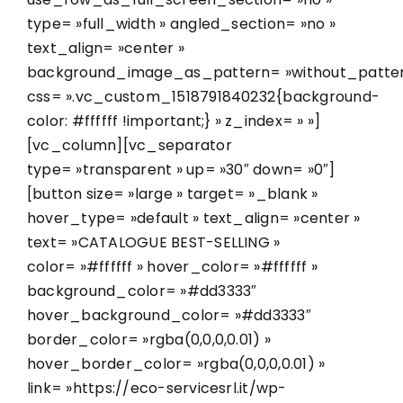
type= »full_width » angled_section= »no »
text_align= »center »
background_image_as_pattern= »without_patter
css= ».vc_custom_1518791840232{background-
color: #ffffff !important;} » z_index= » »]
[vc_column][vc_separator
type= »transparent » up= »30″ down= »0″]
[button size= »large » target= »_blank »
hover_type= »default » text_align= »center »
text= »CATALOGUE BEST-SELLING »
color= »#ffffff » hover_color= »#ffffff »
background_color= »#dd3333″
hover_background_color= »#dd3333″
border_color= »rgba(0,0,0,0.01) »
hover_border_color= »rgba(0,0,0,0.01) »
link= »https://eco-servicesrl.it/wp-