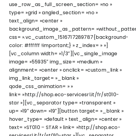
use_row_as_full_screen_section= »no »
type= »grid » angled_section= »no »
text_align= »center »
background_image_as_pattern= »without_patter
css= ».vc_custom_1516717289787{background-
color: #ffffff !important;} » z_index= » »]
[vc_column width= »1/3″][vc_single_image
image= »55935″ img_size= »medium »
alignment= »center » onclick= »custom_link »
img_link_target= »_blank »
qode_css_animation= » »
link= »http://shop.eco-servicesrl.it/fr/st010-
star »][vc_separator type= »transparent »
up= »19″ down= »19″][button target= »_blank »
hover_type= »default » text_align= »center »
text= »ST010 – STAR » link= »http://shop.eco-
servicesrl.it/fr/st010-star »][vc_separator