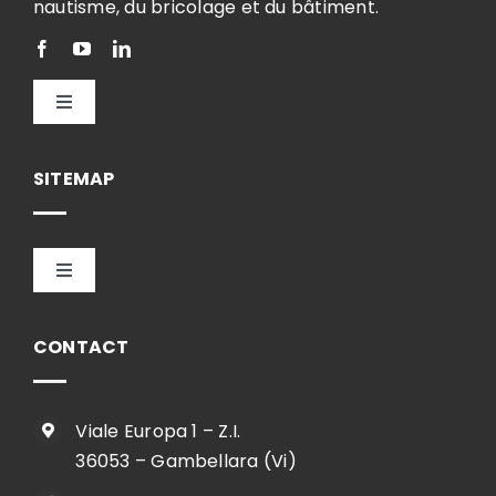
nautisme, du bricolage et du bâtiment.
Toggle
Navigation
Français
SITEMAP
Toggle
Navigation
HOME
CONTACT
ENTREPRISE
Viale Europa 1 – Z.I.
36053 – Gambellara (Vi)
SHOP