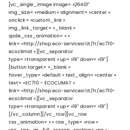
[vc_single_image image= »26401″
img_size= »medium » alignment= »center »
onclick= »custom_link »
img_link_target= »_blank »
qode_css_animation= » »
link= »http://shop.eco-servicesrl.it/fr/ec710-
ecoclimat »][vc_separator
type= »transparent » up= »19″ down= »19″]
[button target= »_blank »
hover_type= »default » text_align= »center »
text= »EC710 – ECOCLIMAT »
link= »http://shop.eco-servicesrl.it/fr/ec710-
ecoclimat »][vc_separator
type= »transparent » up= »19″ down= »19″]
[/vc_column][/vc_row][vc_row
css_animation= » » row_type= »row »
use_row_as_full_screen_section= »no »