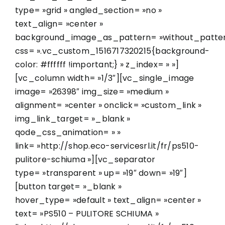
type= »grid » angled_section= »no »
text_align= »center »
background_image_as_pattern= »without_patter
css= ».vc_custom_1516717320215{background-
color: #ffffff !important;} » z_index= » »]
[vc_column width= »1/3″][vc_single_image
image= »26398″ img_size= »medium »
alignment= »center » onclick= »custom_link »
img_link_target= »_blank »
qode_css_animation= » »
link= »http://shop.eco-servicesrl.it/fr/ps510-
pulitore-schiuma »][vc_separator
type= »transparent » up= »19″ down= »19″]
[button target= »_blank »
hover_type= »default » text_align= »center »
text= »PS510 – PULITORE SCHIUMA »