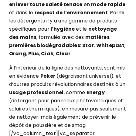
enlever toute saleté tenace
en
mode rapide
et dans le
respect de l’environnement
. Parmi
les détergents il y a une gamme de produits
spécifiques pour l’
hygiène
et le
nettoyage
des mains
, formulés avec des
matières
premières biodégradables
:
Star
,
Whitepast
,
Orang
,
Plus
,
Ciak
,
Clear
.
À l’intérieur de la ligne des nettoyants, sont mis
en évidence
Poker
(dégraissant universel), et
d’autres produits révolutionnaires destinés à un
usage
professionnel
, comme
Energy
(détergent pour panneaux photovoltaïques et
solaires thermiques), en mesure pas seulement
de nettoyer, mais également de prévenir le
dépôt de poussière et de smog.
[/vc_column_text][vc_separator