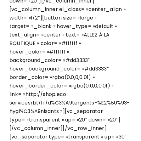
down= »20″][/vc_column_inner]
[vc_column_inner el_class= »center_align »
width= »1/2″][button size= »large »
target= »_blank » hover_type= »default »
text_align= »center » text= »ALLEZ À LA
BOUTIQUE » color= »#ffffff »
hover_color= »#ffffff »
background_color= »#dd3333″
hover_background_color= »#dd3333″
border_color= »rgba(0,0,0,0.01) »
hover_border_color= »rgba(0,0,0,0.01) »
link= »http://shop.eco-
servicesrl.it/fr/d%C3%A9tergents-%E2%80%93-
hygi%C3%A9nisants »][vc_separator
type= »transparent » up= »20″ down= »20″]
[/vc_column_inner][/vc_row_inner]
[vc_separator type= »transparent » up= »30″