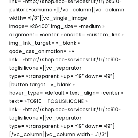
link= »http://shop.eco-servicesrl.it/fr/ps510-
pulitore-schiuma »][/vc_column][vc_column
width= »1/3″][vc_single_image
image= »26400″ img_size= »medium »
alignment= »center » onclick= »custom_link »
img_link_target= »_blank »
qode_css_animation= » »
link= »http://shop.eco-servicesrl.it/fr/to910-
toglisilicone »][vc_separator
type= »transparent » up= »19″ down= »19″]
[button target= »_blank »
hover_type= »default » text_align= »center »
text= »TO910 – TOGLISILICONE »
link= »http://shop.eco-servicesrl.it/fr/to910-
toglisilicone »][vc_separator
type= »transparent » up= »19″ down= »19″]
[/vc_column][vc_column width= »1/3″]