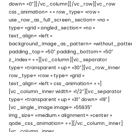
down= »0″][/vc_column][/vc_row][vc_row
css_animation= » » row_type= »row »
use_row_as_full_screen_section= »no »
type= »grid » angled_section= »no »
text_align= »left »
background_image_as_pattern= »without_patter
padding_top= »50″ padding_bottom= »50″
z_index= » »][vc_column][vc_separator
type= »transparent » up= »30″][vc_row_inner
row_type= »row » type= »grid »
text_align= »left » css_animation= » »]
[vc_column_inner width= »1/2″][vc_separator
type= »transparent » up= »31″ down= »19″]
[vc_single_image image= »55935″
img_size= »medium » alignment= »center »
qode_css_animation= » »][/vc_column_inner]
[vc_column_inner