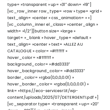
type= »transparent » up= »31″ down= »19″]
[vc_row_inner row_type= »row » type= »grid »
text_align= »center » css_animation= » »]
[vc_column_inner el_class= »center_align »
width= »1/2″][button size= »large »
target= »_blank » hover_type= »default »
text_align= »center » text= »ALLEZ AU
CATALOGUE » color= »#ffffff »
hover_color= »#ffffff »
background_color= »#dd3333″
hover_background_color= »#dd3333″
border_color= »rgba(0,0,0,0.01) »
hover_border_color= »rgba(0,0,0,0.01) »
link= »https://eco-servicesrl.it/wp-
content/uploads/2025/07/DETERGENTI.pdf »]
[vc_separator type= »transparent » up= »20″