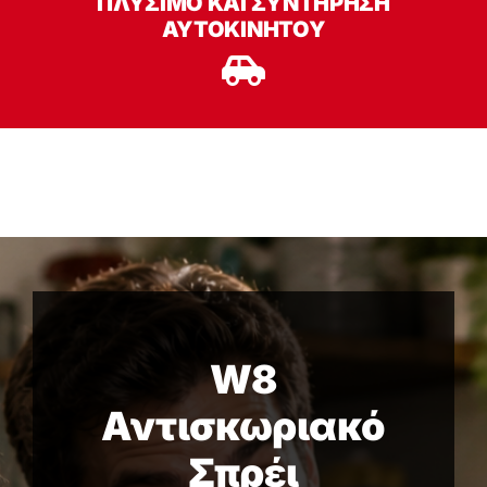
ΠΛΎΣΙΜΟ ΚΑΙ ΣΥΝΤΉΡΗΣΗ
ΑΥΤΟΚΙΝΉΤΟΥ
W8
Αντισκωριακό
Σπρέι