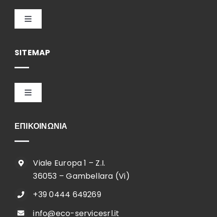
Toggle
Navigation
Ελληνικά
SITEMAP
Toggle
Navigation
HOME
ΕΠΙΚΟΙΝΩΝΙΑ
ΕΤΑΙΡΕΙΑ
Viale Europa 1 – Z.I.
36053 – Gambellara (Vi)
SHOP
+39 0444 649269
info@eco-servicesrl.it