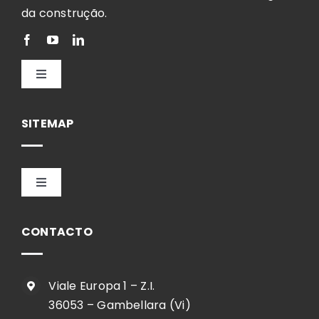
da construção.
Toggle
Navigation
Português
SITEMAP
Toggle
Navigation
HOME
CONTACTO
EMPRESA
Viale Europa 1 – Z.I.
36053 – Gambellara (Vi)
SHOP