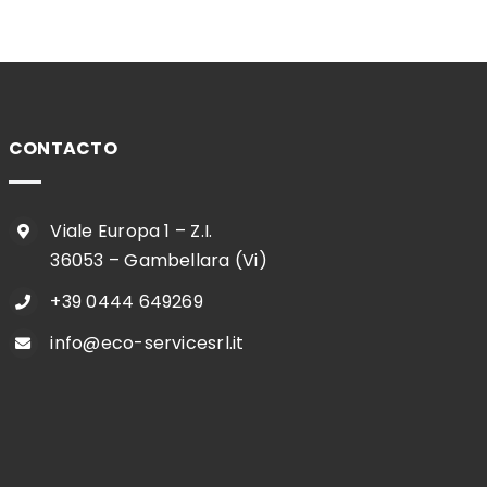
CONTACTO
Viale Europa 1 – Z.I.
36053 – Gambellara (Vi)
+39 0444 649269
info@eco-servicesrl.it