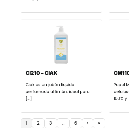
CI210 – CIAK
CM110
Ciak es un jabón liquido
Papel M
perfumado al limón, ideal para
celulos
[...]
100% y [
1
2
3
…
6
›
»