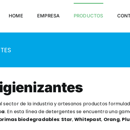
HOME
EMPRESA
PRODUCTOS
CON
NTES
igienizantes
l sector de la industria y artesanos productos formulad
ca
. En esta línea de detergentes se encuentra una gam
primas biodegradables
:
Star
,
Whitepast
,
Orang
,
Plu