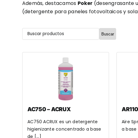
Además, destacamos
Poker
(desengrasante un
(detergente para paneles fotovoltaicos y sola
Buscar
AC750 – ACRUX
AR110
AC750 ACRUX es un detergente
Aire S
higienizante concentrado a base
a base 
de [...]