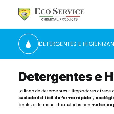
Skip
to
content
DETERGENTES E HIGIENIZA
Detergentes e H
La línea de detergentes – limpiadores ofrece a
suciedad difícil
de forma rápida
y
ecológi
limpieza de manos formulados con
materias 