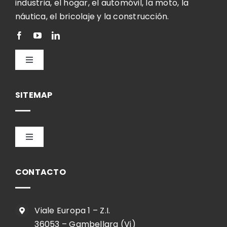
industria, el hogar, el automóvil, la moto, la
náutica, el bricolaje y la construcción.
Toggle
Navigation
Español
SITEMAP
Toggle
Navigation
HOME
CONTACTO
EMPRESA
Viale Europa 1 – Z.I.
36053 – Gambellara (Vi)