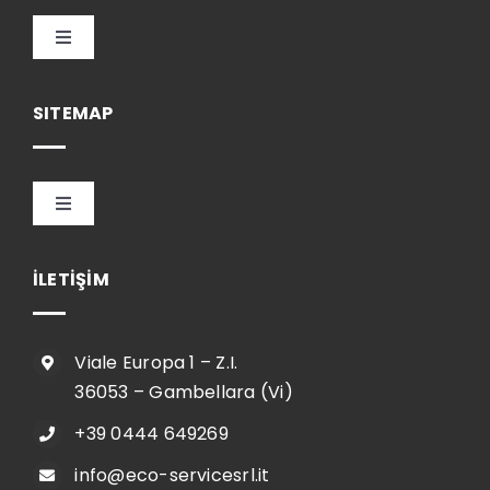
Toggle
Navigation
Türkçe
SITEMAP
Toggle
Navigation
HOME
İLETİŞİM
ŞİRKET
Viale Europa 1 – Z.I.
36053 – Gambellara (Vi)
SHOP
+39 0444 649269
info@eco-servicesrl.it