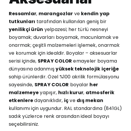
Ressamlar
,
marangozlar
ve
kendin yap
tutkunları
tarafından kullanılan geniş bir
yenilikçi ürün
yelpazesi; her türlü nesneyi
boyamak; duvarları boyamak, macunlamak ve
onarmak; çeşitli malzemeleri işlemek, onarmak
ve korumak için idealdir. Boyalar – aksesuarlar
serisi içinde,
SPRAY COLOR
emayeler boyama
dünyasına adanmış
yüksek teknolojik içeriğe
sahip ürünlerdir. Özel %100 akrilik formülasyonu
sayesinde,
SPRAY COLOR
boyalar
her
malzemeye
yapışır,
hızlı kurur
,
atmosferik
etkenlere
dayanıklıdır,
iç
ve
dış mekan
kullanımı için uygundur. RAL standardına (841GL)
sadık yüzlerce renk arasından ideal boyayı
seçebilirsiniz.