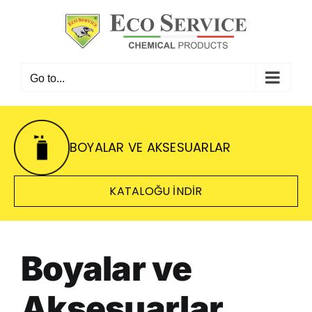
Skip
to
content
Go to...
BOYALAR VE AKSESUARLAR
KATALOĞU INDIR
Boyalar ve
Aksesuarlar