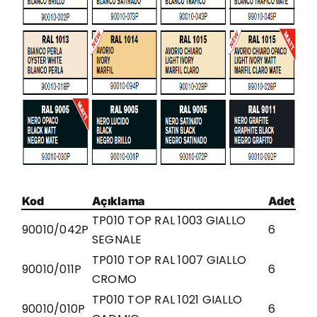
Kod
Açıklama
Adet
TP010 TOP RAL 1003 GIALLO
90010/042P
6
SEGNALE
TP010 TOP RAL 1007 GIALLO
90010/011P
6
CROMO
TP010 TOP RAL 1021 GIALLO
90010/010P
6