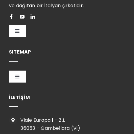
ve dağıtan bir İtalyan şirketidir.
Toggle
Navigation
Türkçe
SITEMAP
Toggle
Navigation
HOME
İLETİŞİM
ŞİRKET
Viale Europa 1 – Z.I.
36053 – Gambellara (Vi)
SHOP