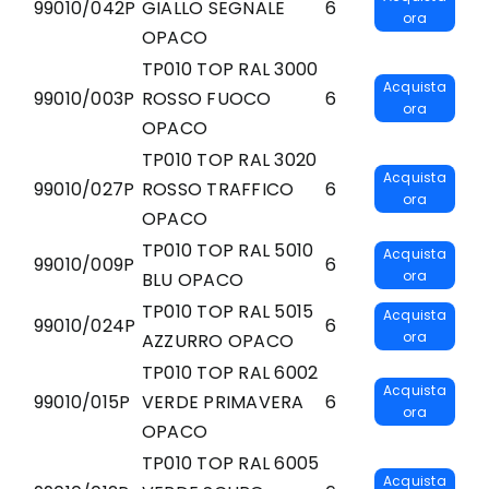
99010/042P
GIALLO SEGNALE
6
ora
OPACO
TP010 TOP RAL 3000
Acquista
99010/003P
ROSSO FUOCO
6
ora
OPACO
TP010 TOP RAL 3020
Acquista
99010/027P
ROSSO TRAFFICO
6
ora
OPACO
TP010 TOP RAL 5010
Acquista
99010/009P
6
ora
BLU OPACO
TP010 TOP RAL 5015
Acquista
99010/024P
6
ora
AZZURRO OPACO
TP010 TOP RAL 6002
Acquista
99010/015P
VERDE PRIMAVERA
6
ora
OPACO
TP010 TOP RAL 6005
Acquista