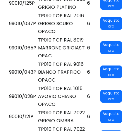
Acquista
90010/125P
6
ora
GRIGIO PLATINO
TP010 TOP RAL 7016
Acquista
99010/037P
GRIGIO SCURO
6
ora
OPACO
TP010 TOP RAL 8019
Acquista
99010/065P
MARRONE GRIGIAST
6
ora
OPAC
TP010 TOP RAL 9016
Acquista
99010/043P
BIANCO TRAFFICO
6
ora
OPACO
TP010 TOP RAL 1015
Acquista
99010/028P
AVORIO CHIARO
6
ora
OPACO
TP010 TOP RAL 7022
Acquista
90010/121P
6
ora
GRIGIO OMBRA
TP010 TOP RAL 7022