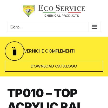
Skip
to
content
Go to...
VERNICI E COMPLEMENTI
DOWNLOAD CATALOGO
TP010 – TOP
ACRYLIC RAL