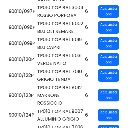
TP010 TOP RAL 3004
Acquista
90010/097P
6
ora
ROSSO PORPORA
TP010 TOP RAL 5002
Acquista
90010/098P
6
ora
BLU OLTREMARE
TP010 TOP RAL 5019
Acquista
90010/099P
6
ora
BLU CAPRI
TP010 TOP RAL 6031
Acquista
90010/120P
6
ora
VERDE NATO
TP010 TOP RAL 7010
Acquista
90010/122P
6
ora
GRIGIO TENDA
TP010 TOP RAL 8012
Acquista
90010/123P
MARRONE
6
ora
ROSSICCIO
TP010 TOP RAL 9007
Acquista
90010/124P
6
ora
ALLUMINIO GRIGIO
TP010 TOP RAL 7036