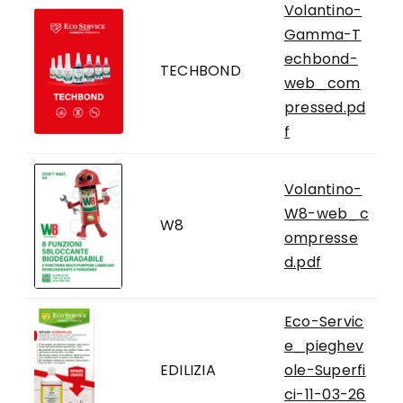
Volantino-
Gamma-T
echbond-
TECHBOND
web_com
pressed.pd
f
Volantino-
W8-web_c
W8
ompresse
d.pdf
Eco-Servic
e_pieghev
EDILIZIA
ole-Superfi
ci-11-03-26