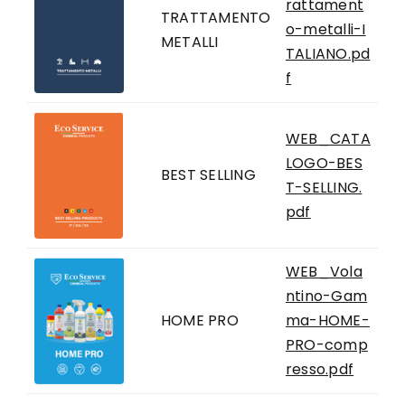
rattament
TRATTAMENTO
o-metalli-I
METALLI
TALIANO.pd
f
WEB_CATA
LOGO-BES
BEST SELLING
T-SELLING.
pdf
WEB_Vola
ntino-Gam
HOME PRO
ma-HOME-
PRO-comp
resso.pdf