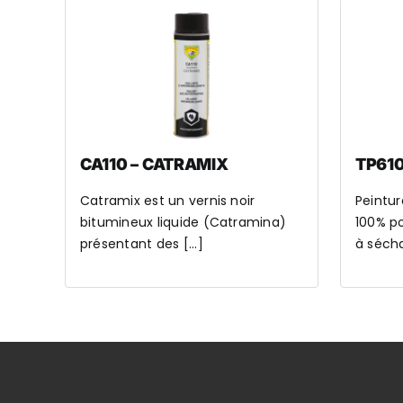
CA110 – CATRAMIX
TP610
Catramix est un vernis noir
Peintur
bitumineux liquide (Catramina)
100% pou
présentant des [...]
à séch