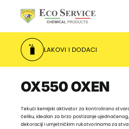
Skip
to
content
LAKOVI I DODACI
OX550 OXEN
Tekući kemijski aktivator za kontrolirano stvar
čeliku, idealan za brzo postizanje ujednačenog, 
dekoraciji i umjetničkim rukotvorinama za stv