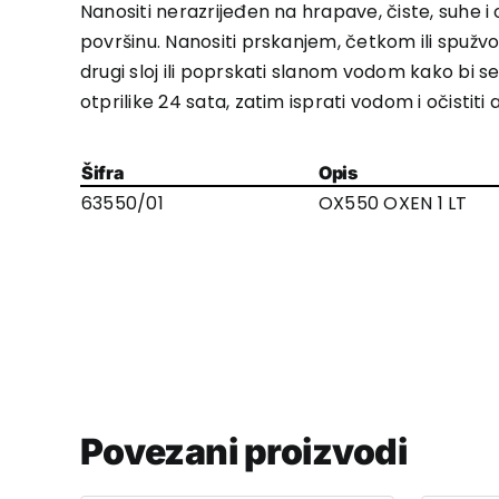
Nanositi nerazrijeđen na hrapave, čiste, suhe 
površinu. Nanositi prskanjem, četkom ili spužvo
drugi sloj ili poprskati slanom vodom kako bi se 
otprilike 24 sata, zatim isprati vodom i očistiti 
Šifra
Opis
63550/01
OX550 OXEN 1 LT
Povezani proizvodi