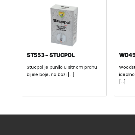
ST553 – STUCPOL
WO45
Stucpol je punilo u sitnom prahu
Woodstu
bijele boje, na bazi [...]
idealno
[...]