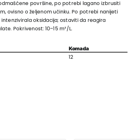
i odmašćene površine, po potrebi lagano izbrusiti
m, ovisno o željenom učinku. Po potrebi nanijeti
intenzivirala oksidacija; ostaviti da reagira
alate. Pokrivenost: 10–15 m²/L.
Komada
12