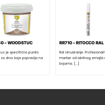
0 – WOODSTUC
RR710 – RITOCCO RAL
c je specifično punilo
Ral retuširanje: Profesionaln
 za drvo koje popravlja na
marker od akrilnog emajla 
bojama. [...]