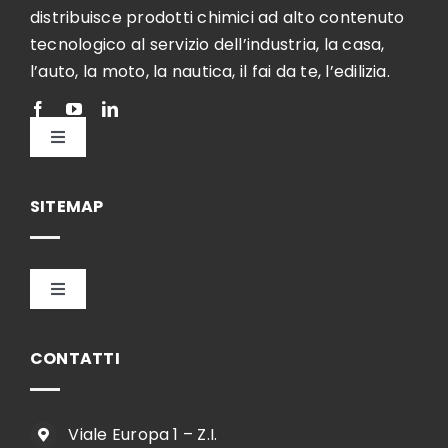
distribuisce prodotti chimici ad alto contenuto
tecnologico al servizio dell’industria, la casa,
l’auto, la moto, la nautica, il fai da te, l’edilizia.
Toggle
Navigation
Italiano
SITEMAP
Toggle
Navigation
HOME
CONTATTI
AZIENDA
Viale Europa 1 – Z.I.