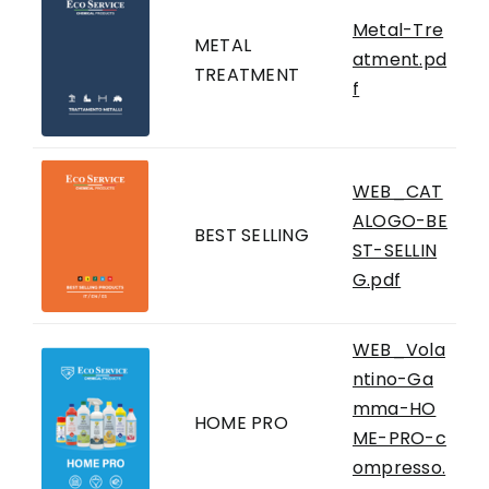
Metal-Tre
METAL
atment.pd
TREATMENT
f
WEB_CAT
ALOGO-BE
BEST SELLING
ST-SELLIN
G.pdf
WEB_Vola
ntino-Ga
mma-HO
HOME PRO
ME-PRO-c
ompresso.