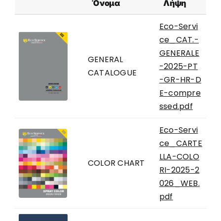
Όνομα
Λήψη
Eco-Servi
ce_CAT.-
GENERALE
GENERAL
-2025-PT
CATALOGUE
-GR-HR-D
E-compre
ssed.pdf
Eco-Servi
ce_CARTE
LLA-COLO
COLOR CHART
RI-2025-2
026_WEB.
pdf