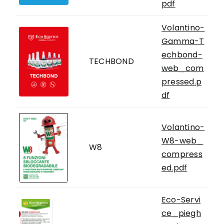
pdf
Volantino-
Gamma-T
echbond-
TECHBOND
web_com
pressed.p
df
Volantino-
W8-web_
W8
compress
ed.pdf
Eco-Servi
ce_piegh