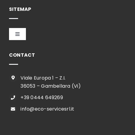
Français
SITEMAP
Toggle
Navigation
HOME
CONTACT
ENTREPRISE
Viale Europa 1 – Z.I.
36053 – Gambellara (Vi)
SHOP
+39 0444 649269
info@eco-servicesrl.it