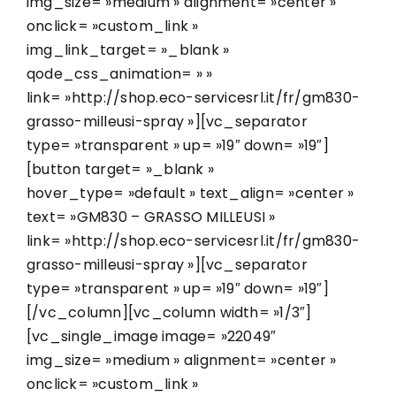
img_size= »medium » alignment= »center »
onclick= »custom_link »
img_link_target= »_blank »
qode_css_animation= » »
link= »http://shop.eco-servicesrl.it/fr/gm830-
grasso-milleusi-spray »][vc_separator
type= »transparent » up= »19″ down= »19″]
[button target= »_blank »
hover_type= »default » text_align= »center »
text= »GM830 – GRASSO MILLEUSI »
link= »http://shop.eco-servicesrl.it/fr/gm830-
grasso-milleusi-spray »][vc_separator
type= »transparent » up= »19″ down= »19″]
[/vc_column][vc_column width= »1/3″]
[vc_single_image image= »22049″
img_size= »medium » alignment= »center »
onclick= »custom_link »