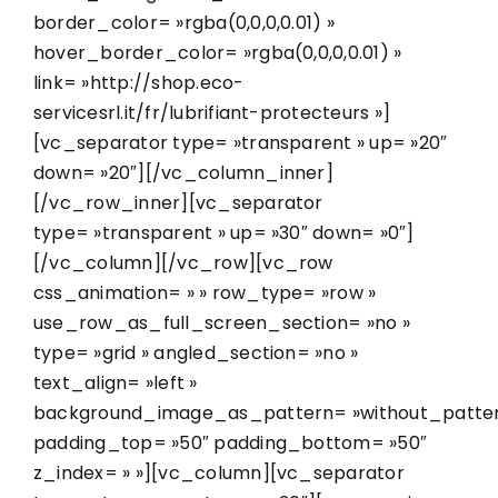
border_color= »rgba(0,0,0,0.01) »
hover_border_color= »rgba(0,0,0,0.01) »
link= »http://shop.eco-
servicesrl.it/fr/lubrifiant-protecteurs »]
[vc_separator type= »transparent » up= »20″
down= »20″][/vc_column_inner]
[/vc_row_inner][vc_separator
type= »transparent » up= »30″ down= »0″]
[/vc_column][/vc_row][vc_row
css_animation= » » row_type= »row »
use_row_as_full_screen_section= »no »
type= »grid » angled_section= »no »
text_align= »left »
background_image_as_pattern= »without_patter
padding_top= »50″ padding_bottom= »50″
z_index= » »][vc_column][vc_separator