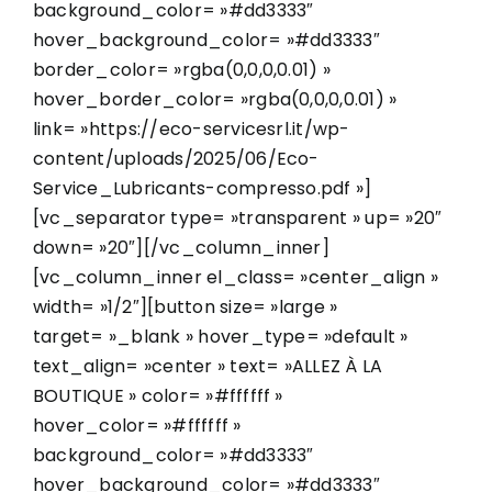
background_color= »#dd3333″
hover_background_color= »#dd3333″
border_color= »rgba(0,0,0,0.01) »
hover_border_color= »rgba(0,0,0,0.01) »
link= »https://eco-servicesrl.it/wp-
content/uploads/2025/06/Eco-
Service_Lubricants-compresso.pdf »]
[vc_separator type= »transparent » up= »20″
down= »20″][/vc_column_inner]
[vc_column_inner el_class= »center_align »
width= »1/2″][button size= »large »
target= »_blank » hover_type= »default »
text_align= »center » text= »ALLEZ À LA
BOUTIQUE » color= »#ffffff »
hover_color= »#ffffff »
background_color= »#dd3333″
hover_background_color= »#dd3333″