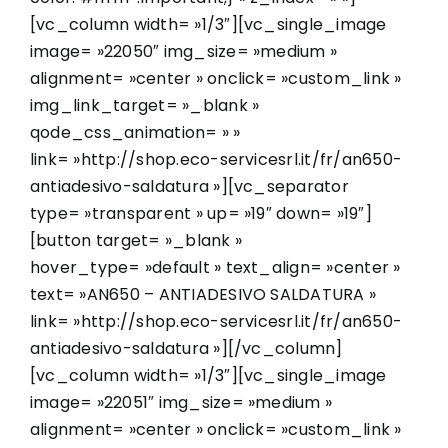
[vc_column width= »1/3″][vc_single_image
image= »22050″ img_size= »medium »
alignment= »center » onclick= »custom_link »
img_link_target= »_blank »
qode_css_animation= » »
link= »http://shop.eco-servicesrl.it/fr/an650-
antiadesivo-saldatura »][vc_separator
type= »transparent » up= »19″ down= »19″]
[button target= »_blank »
hover_type= »default » text_align= »center »
text= »AN650 – ANTIADESIVO SALDATURA »
link= »http://shop.eco-servicesrl.it/fr/an650-
antiadesivo-saldatura »][/vc_column]
[vc_column width= »1/3″][vc_single_image
image= »22051″ img_size= »medium »
alignment= »center » onclick= »custom_link »