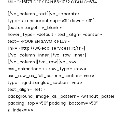
MIL-C-16173 DEF STAN 68-10/2 OTAN C-634
[/vc_column_text][vc_separator
type= »transparent » up= »31″ down= »19″]
[button target= »_blank »
hover_type= »default » text_align= »center »
text= »POUR EN SAVOIR PLUS »
link= »http://w8.eco-servicesrl.it/fr »]
[/vc_column_inner][/vc_row_inner]
[/vc_column][/vc_row][vc_row
css_animation= » » row_type= »row »
use_row_as_full_screen_section= »no »
type= »grid » angled_section= »no »
text_align= »left »
background_image_as_pattern= »without_patter
padding_top= »50″ padding_bottom= »50″
z_index= » »