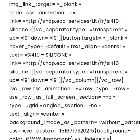
img_link_target= »_blank »
qode_css_animation= » »
link= »http://shop.eco-servicesrl.it/fr/si410-
silicone »][vc_separator type= »transparent »
up= »19″ down= »19″][button target= »_blank »
hover_type= »default » text_align= »center »
text= »SI410 – SILICONE »
link= »http://shop.eco-servicesrl.it/fr/si410-
silicone »][vc_separator type= »transparent »
up= »19″ down= »19″][/vc_column][/vc_row]
[vc_row css_animation= » » row_type= »row »
use_row_as_full_screen_section= »no »
type= »grid » angled_section= »no »
text_align= »center »
background_image_as_pattern= »without_patter
css= ».vc_custom_1516717320215{background-
color: #ffffff !important;} » z_index= » »]