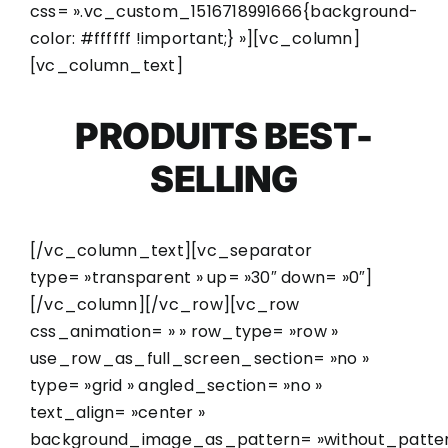
css= ».vc_custom_1516718991666{background-
color: #ffffff !important;} »][vc_column]
[vc_column_text]
PRODUITS BEST-
SELLING
[/vc_column_text][vc_separator
type= »transparent » up= »30″ down= »0″]
[/vc_column][/vc_row][vc_row
css_animation= » » row_type= »row »
use_row_as_full_screen_section= »no »
type= »grid » angled_section= »no »
text_align= »center »
background_image_as_pattern= »without_patter