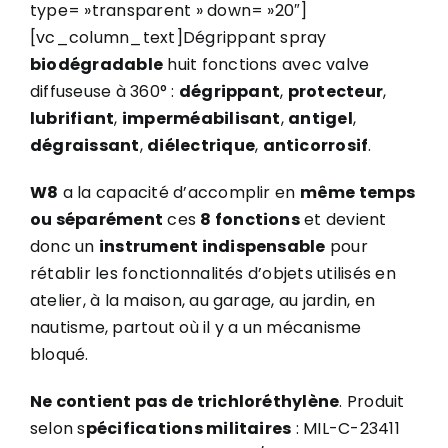
type= »transparent » down= »20″]
[vc_column_text]Dégrippant spray
biodégradable
huit fonctions avec valve
diffuseuse à 360° :
dégrippant
,
protecteur
,
lubrifiant
,
imperméabilisant
,
antigel
,
dégraissant
,
diélectrique
,
anticorrosif
.
W8
a la capacité d’accomplir en
même temps
ou séparément
ces
8 fonctions
et devient
donc un
instrument indispensable
pour
rétablir les fonctionnalités d’objets utilisés en
atelier, à la maison, au garage, au jardin, en
nautisme, partout où il y a un mécanisme
bloqué.
Ne contient pas de trichloréthylène
. Produit
selon s
pécifications militaires
: MIL-C-23411