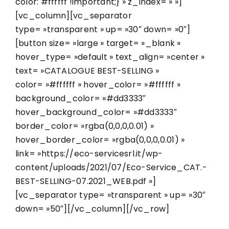
color: #ffffff !important;} » z_index= » »]
[vc_column][vc_separator
type= »transparent » up= »30″ down= »0″]
[button size= »large » target= »_blank »
hover_type= »default » text_align= »center »
text= »CATALOGUE BEST-SELLING »
color= »#ffffff » hover_color= »#ffffff »
background_color= »#dd3333″
hover_background_color= »#dd3333″
border_color= »rgba(0,0,0,0.01) »
hover_border_color= »rgba(0,0,0,0.01) »
link= »https://eco-servicesrl.it/wp-
content/uploads/2021/07/Eco-Service_CAT.-
BEST-SELLING-07.2021_WEB.pdf »]
[vc_separator type= »transparent » up= »30″
down= »50″][/vc_column][/vc_row]