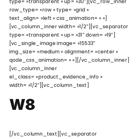
type= »transparent » up= »30″][vc_row_inner
row_type= »row » type= »grid »
text_align= »left » css_animation= » »]
[vc_column_inner width= »1/2″][vc_separator
type= »transparent » up= »31″ down= »19″]
[vc_single_image image= »15533″
img_size= »medium » alignment= »center »
qode_css_animation= » »][/vc_column_inner]
[vc_column_inner
el_class= »product_evidence_info »
width= »1/2″][vc_column_text]
W8
[/vc_column_text][vc_separator