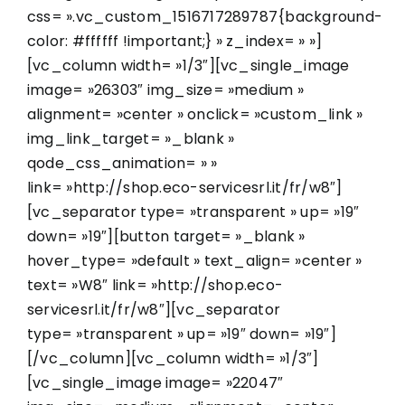
css= ».vc_custom_1516717289787{background-
color: #ffffff !important;} » z_index= » »]
[vc_column width= »1/3″][vc_single_image
image= »26303″ img_size= »medium »
alignment= »center » onclick= »custom_link »
img_link_target= »_blank »
qode_css_animation= » »
link= »http://shop.eco-servicesrl.it/fr/w8″]
[vc_separator type= »transparent » up= »19″
down= »19″][button target= »_blank »
hover_type= »default » text_align= »center »
text= »W8″ link= »http://shop.eco-
servicesrl.it/fr/w8″][vc_separator
type= »transparent » up= »19″ down= »19″]
[/vc_column][vc_column width= »1/3″]
[vc_single_image image= »22047″