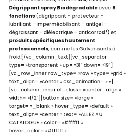
Dégrippant spray Biodégradable
avec
8
fonctions
(dégrippant – protecteur –
lubrifiant – imperméabilisant – antigel –
dégraissant – diélectrique – anticorrosif) et
produits spécifiques hautement
professionnels
, comme les Galvanisants à
froid.[/vc_column_text][vc_separator
type= »transparent » up= »31″ down= »19″]
[vc_row_inner row_type= »row » type= »grid »
text_align= »center » css_animation= » »]
[vc_column_inner el_class= »center_align »
width= »1/2″][button size= »large »
target= »_blank » hover_type= »default »
text_align= »center » text= »ALLEZ AU
CATALOGUE » color= »#ffffff »
hover_color= »#ffffff »