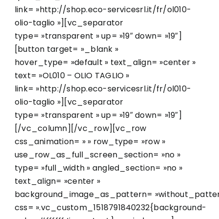
link= »http://shop.eco-servicesrl.it/fr/ol010-
olio-taglio »][vc_separator
type= »transparent » up= »19″ down= »19″]
[button target= »_blank »
hover_type= »default » text_align= »center »
text= »OL010 – OLIO TAGLIO »
link= »http://shop.eco-servicesrl.it/fr/ol010-
olio-taglio »][vc_separator
type= »transparent » up= »19″ down= »19″]
[/vc_column][/vc_row][vc_row
css_animation= » » row_type= »row »
use_row_as_full_screen_section= »no »
type= »full_width » angled_section= »no »
text_align= »center »
background_image_as_pattern= »without_patter
css= ».vc_custom_1518791840232{background-