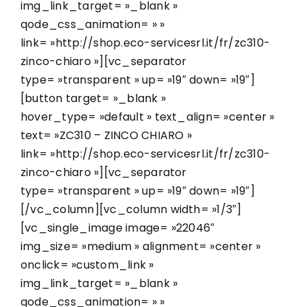
img_link_target= »_blank »
qode_css_animation= » »
link= »http://shop.eco-servicesrl.it/fr/zc310-
zinco-chiaro »][vc_separator
type= »transparent » up= »19″ down= »19″]
[button target= »_blank »
hover_type= »default » text_align= »center »
text= »ZC310 – ZINCO CHIARO »
link= »http://shop.eco-servicesrl.it/fr/zc310-
zinco-chiaro »][vc_separator
type= »transparent » up= »19″ down= »19″]
[/vc_column][vc_column width= »1/3″]
[vc_single_image image= »22046″
img_size= »medium » alignment= »center »
onclick= »custom_link »
img_link_target= »_blank »
qode_css_animation= » »