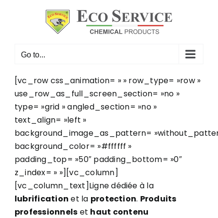
Skip
to
content
Go to...
[vc_row css_animation= » » row_type= »row »
use_row_as_full_screen_section= »no »
type= »grid » angled_section= »no »
text_align= »left »
background_image_as_pattern= »without_patter
background_color= »#ffffff »
padding_top= »50″ padding_bottom= »0″
z_index= » »][vc_column]
[vc_column_text]Ligne dédiée à la
lubrification
et la
protection
.
Produits
professionnels
et
haut contenu