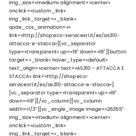
img_size=»medium» alignment=»center»
onclick=»custom_link»
img_link_target=»_blank»
qode_css_animation=»»
link=»http://shop.eco-servicesrl.it/es/as310-
attacca-e-stacca»][vc_separator
type=»transparent» up=»19″ down=»19″][button
target=»_blank» hover_type=»default»
text_align=»center» text=»AS310 – ATTACCA E
STACCA» link=»http://shop.eco-
servicesrl.it/es/as310-attacca-e-stacca»]
[vc_separator type=»transparent» up=»19″
down=»19″][/vc_column][vc_column
width=»1/3″][vc_single_image image=»26355″
img_size=»medium» alignment=»center»
onclick=»custom_link»
img_link_target=»_blank»