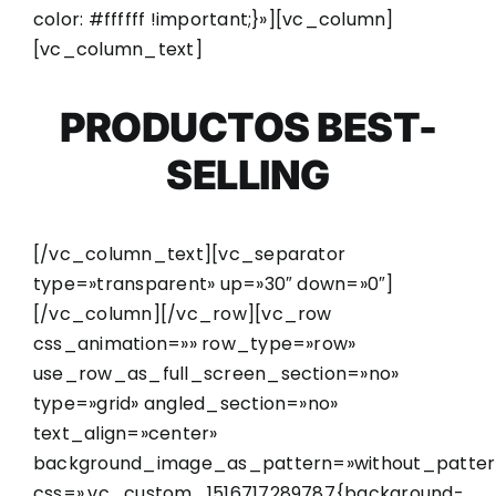
color: #ffffff !important;}»][vc_column]
[vc_column_text]
PRODUCTOS BEST-
SELLING
[/vc_column_text][vc_separator
type=»transparent» up=»30″ down=»0″]
[/vc_column][/vc_row][vc_row
css_animation=»» row_type=»row»
use_row_as_full_screen_section=»no»
type=»grid» angled_section=»no»
text_align=»center»
background_image_as_pattern=»without_patter
css=».vc_custom_1516717289787{background-