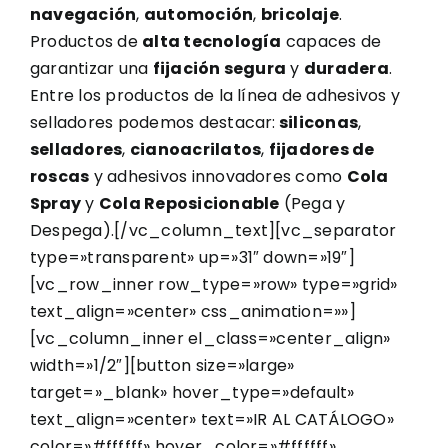
navegación
,
automoción
,
bricolaje
.
Productos de
alta tecnología
capaces de
garantizar una
fijación segura
y
duradera
.
Entre los productos de la línea de adhesivos y
selladores podemos destacar:
siliconas
,
selladores
,
cianoacrilatos
,
fijadores de
roscas
y adhesivos innovadores como
Cola
Spray
y
Cola Reposicionable
(Pega y
Despega).[/vc_column_text][vc_separator
type=»transparent» up=»31″ down=»19″]
[vc_row_inner row_type=»row» type=»grid»
text_align=»center» css_animation=»»]
[vc_column_inner el_class=»center_align»
width=»1/2″][button size=»large»
target=»_blank» hover_type=»default»
text_align=»center» text=»IR AL CATÁLOGO»
color=»#ffffff» hover_color=»#ffffff»