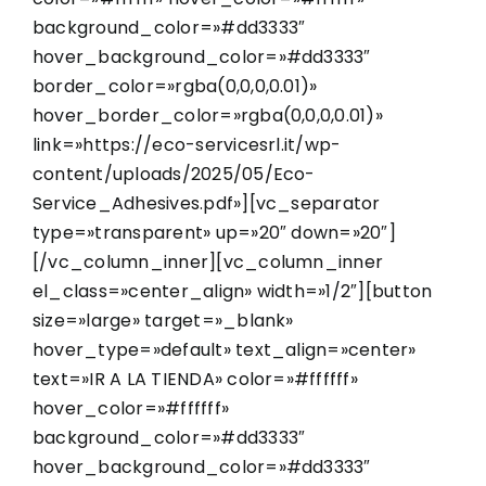
background_color=»#dd3333″
hover_background_color=»#dd3333″
border_color=»rgba(0,0,0,0.01)»
hover_border_color=»rgba(0,0,0,0.01)»
link=»https://eco-servicesrl.it/wp-
content/uploads/2025/05/Eco-
Service_Adhesives.pdf»][vc_separator
type=»transparent» up=»20″ down=»20″]
[/vc_column_inner][vc_column_inner
el_class=»center_align» width=»1/2″][button
size=»large» target=»_blank»
hover_type=»default» text_align=»center»
text=»IR A LA TIENDA» color=»#ffffff»
hover_color=»#ffffff»
background_color=»#dd3333″
hover_background_color=»#dd3333″