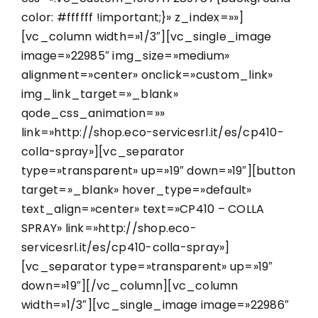
color: #ffffff !important;}» z_index=»»]
[vc_column width=»1/3″][vc_single_image
image=»22985″ img_size=»medium»
alignment=»center» onclick=»custom_link»
img_link_target=»_blank»
qode_css_animation=»»
link=»http://shop.eco-servicesrl.it/es/cp410-
colla-spray»][vc_separator
type=»transparent» up=»19″ down=»19″][button
target=»_blank» hover_type=»default»
text_align=»center» text=»CP410 – COLLA
SPRAY» link=»http://shop.eco-
servicesrl.it/es/cp410-colla-spray»]
[vc_separator type=»transparent» up=»19″
down=»19″][/vc_column][vc_column
width=»1/3″][vc_single_image image=»22986″