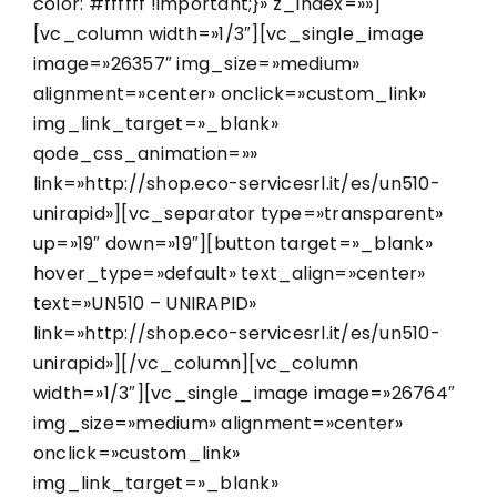
color: #ffffff !important;}» z_index=»»]
[vc_column width=»1/3″][vc_single_image
image=»26357″ img_size=»medium»
alignment=»center» onclick=»custom_link»
img_link_target=»_blank»
qode_css_animation=»»
link=»http://shop.eco-servicesrl.it/es/un510-
unirapid»][vc_separator type=»transparent»
up=»19″ down=»19″][button target=»_blank»
hover_type=»default» text_align=»center»
text=»UN510 – UNIRAPID»
link=»http://shop.eco-servicesrl.it/es/un510-
unirapid»][/vc_column][vc_column
width=»1/3″][vc_single_image image=»26764″
img_size=»medium» alignment=»center»
onclick=»custom_link»
img_link_target=»_blank»