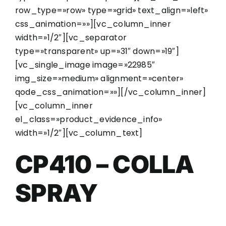
row_type=»row» type=»grid» text_align=»left»
css_animation=»»][vc_column_inner
width=»1/2″][vc_separator
type=»transparent» up=»31″ down=»19″]
[vc_single_image image=»22985″
img_size=»medium» alignment=»center»
qode_css_animation=»»][/vc_column_inner]
[vc_column_inner
el_class=»product_evidence_info»
width=»1/2″][vc_column_text]
CP410 – COLLA
SPRAY