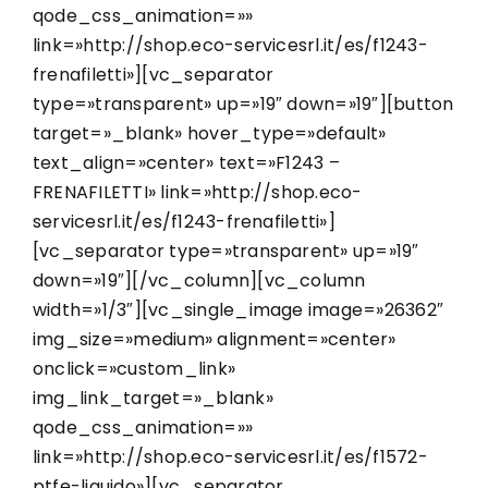
qode_css_animation=»»
link=»http://shop.eco-servicesrl.it/es/f1243-
frenafiletti»][vc_separator
type=»transparent» up=»19″ down=»19″][button
target=»_blank» hover_type=»default»
text_align=»center» text=»F1243 –
FRENAFILETTI» link=»http://shop.eco-
servicesrl.it/es/f1243-frenafiletti»]
[vc_separator type=»transparent» up=»19″
down=»19″][/vc_column][vc_column
width=»1/3″][vc_single_image image=»26362″
img_size=»medium» alignment=»center»
onclick=»custom_link»
img_link_target=»_blank»
qode_css_animation=»»
link=»http://shop.eco-servicesrl.it/es/f1572-
ptfe-liquido»][vc_separator