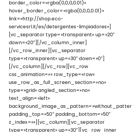
border_color=»rgba(0,0,0,0.01)»
hover_border_color=»rgba(0,0,0,0.01)»
link=»http://shop.eco-
servicesrl.it/es/detergentes-limpiadores»]
[vc_separator type=»transparent» up=»20″
down=»20″][/vc_column_inner]
[/vc_row_inner][vc_separator
type=»transparent» up=»30″ down=»0″]
[/vc_column][/vc_row][vc_row
css_animation=»» row_type=»row»
use_row_as_full_screen_section=»no»
type=»grid» angled_section=»no»
text_align=»left»
background_image_as_pattern=»without_patter
padding_top=»50″ padding_bottom=»50″
z_index=»»][vc_column][vc_separator
type=»transparent» up=»30″][vc_row_inner