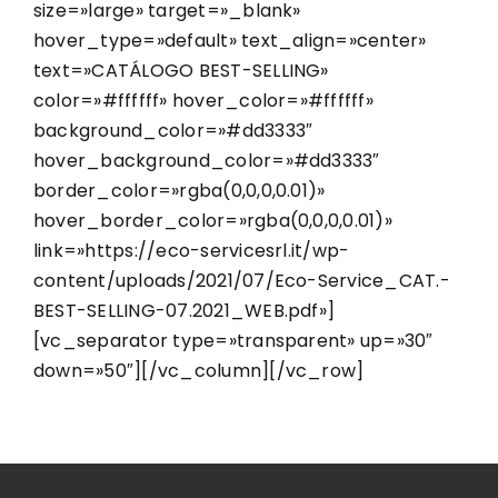
size=»large» target=»_blank»
hover_type=»default» text_align=»center»
text=»CATÁLOGO BEST-SELLING»
color=»#ffffff» hover_color=»#ffffff»
background_color=»#dd3333″
hover_background_color=»#dd3333″
border_color=»rgba(0,0,0,0.01)»
hover_border_color=»rgba(0,0,0,0.01)»
link=»https://eco-servicesrl.it/wp-
content/uploads/2021/07/Eco-Service_CAT.-
BEST-SELLING-07.2021_WEB.pdf»]
[vc_separator type=»transparent» up=»30″
down=»50″][/vc_column][/vc_row]