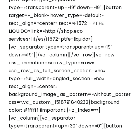
type=»transparent» up=»19″ down=»19″][button
target=»_blank» hover_type=»default»
text_align=»center» text=»F1572 – PTFE
LIQUIDO» link=»http://shop.eco-
servicesrl.it/es/f1572-ptfe-liquido»]
[vc_separator type=»transparent» up=»19″
down=»19″][/vc_column][/vc_row][vc_row
css_animation=»» row_type=»row»
use_row_as_full_screen_section=»no»
type=»full_width» angled_section=»no»
text_align=»center»
background_image_as_pattern=»without_patter
css=».vc_custom_1518791840232{background-
color: #ffffff !important;}» z_index=»»]
[vc_column][vc_separator
type=»transparent» up=»30″ down=»0″][button