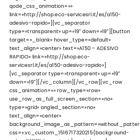
qode_css_animation=»»
link=»http://shop.eco-servicesrl.it/es/a150-
adesivo-rapido»][vc_separator
type=»transparent» up=»19″ down=»19″][button
target=»_blank» hover_type=»default»
text_align=»center» text=»A150 – ADESIVO
RAPIDO» link=»http://shop.eco-
servicesrl.it/es/a150-adesivo-rapido»]
[vc_separator type=»transparent» up=»19″
down=»19″][/vc_column][/vc_row][vc_row
css_animation=»» row_type=»row»
use_row_as_full_screen_section=»no»
type=»grid» angled_section=»no»
text_align=»center»
background_image_as_pattern=»without_patter
css=».vc_custom_1516717320215{background-