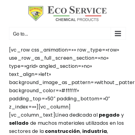
Skip
to
content
Go to...
[vc_row css_animation=»» row_type=»row»
use_row_as_full_screen_section=»no»
type=»grid» angled_section=»no»
text_align=»left»
background_image_as_pattern=»without_patter
background_color=»#ffffff»
padding_top=»50″ padding_bottom=»0″
z_index=»»][vc_column]
[vc_column_text]Línea dedicada al
pegado
y
sellado
de muchos materiales utilizados en los
sectores de la
construcción
,
industria
,