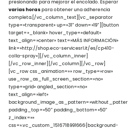
presionando para mejorar el encolado. Esperar
varias horas
para obtener una adherencia
completa.[/vc_column_text][vc_separator
type=»transparent» up=»31″ down=»19″][button
target=»_blank» hover_type=»default»
text_align=»center» text=»MÁS INFORMACIÓN»
link=»http://shop.eco-servicesrl.it/es/cp410-
colla-spray»][/vc_column_inner]
[/vc_row_inner][/vc_column][/vc_row]
[vc_row css_animation=»» row_type=»row»
use_row_as_full_screen_section=»no»
type=»grid» angled_section=»no»
text_align=»left»
background_image_as_pattern=»without_patter
padding_top=»50″ padding_bottom=»50″
z_index=»»
css=».vc_custom_1516718991666{background-