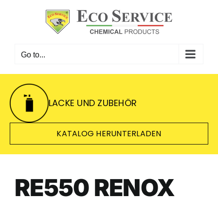
Skip
to
content
Go to...
LACKE UND ZUBEHÖR
KATALOG HERUNTERLADEN
RE550 RENOX