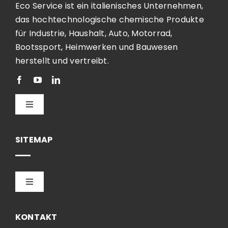
Eco Service ist ein italienisches Unternehmen,
das hochtechnologische chemische Produkte
für Industrie, Haushalt, Auto, Motorrad,
Bootssport, Heimwerken und Bauwesen
herstellt und vertreibt.
Toggle
Navigation
Deutsch
SITEMAP
Toggle
Navigation
HOME
KONTAKT