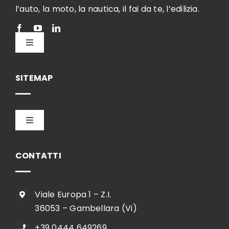
l’auto, la moto, la nautica, il fai da te, l’edilizia.
Toggle
Navigation
Italiano
SITEMAP
Toggle
Navigation
HOME
CONTATTI
AZIENDA
Viale Europa 1 – Z.I.
36053 – Gambellara (Vi)
SHOP
+39 0444 649269