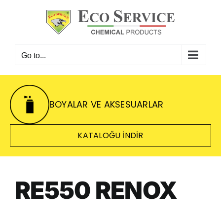
Skip
to
content
Go to...
BOYALAR VE AKSESUARLAR
KATALOĞU INDIR
RE550 RENOX