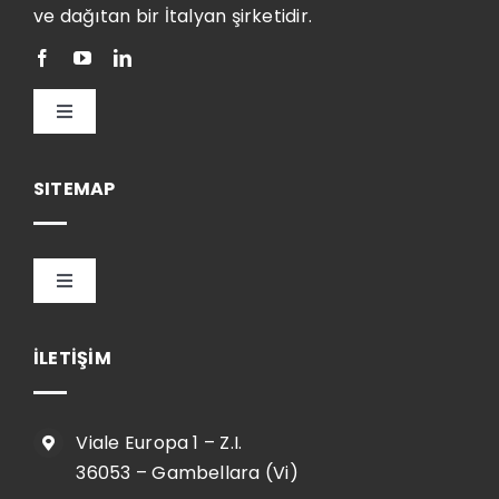
ve dağıtan bir İtalyan şirketidir.
Toggle
Navigation
Türkçe
SITEMAP
Toggle
Navigation
HOME
İLETİŞİM
ŞİRKET
Viale Europa 1 – Z.I.
36053 – Gambellara (Vi)
SHOP