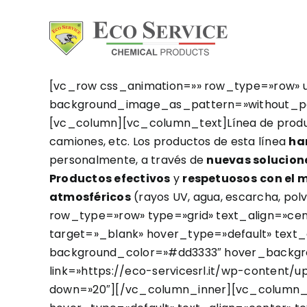
Skip
to
content
[vc_row css_animation=»» row_type=»row» u
background_image_as_pattern=»without_pat
[vc_column][vc_column_text]Línea de produ
camiones, etc. Los productos de esta línea
ha
personalmente, a través de
nuevas solucion
Productos efectivos
y
respetuosos
con el 
atmosféricos
(rayos UV, agua, escarcha, po
row_type=»row» type=»grid» text_align=»cen
target=»_blank» hover_type=»default» text_a
background_color=»#dd3333″ hover_backgrou
link=»https://eco-servicesrl.it/wp-content
down=»20″][/vc_column_inner][vc_column_inn