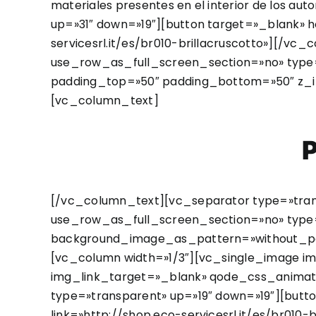
materiales presentes en el interior de los auto
up=»31″ down=»19″][button target=»_blank» 
servicesrl.it/es/br010-brillacruscotto»][/
use_row_as_full_screen_section=»no» type=
padding_top=»50″ padding_bottom=»50″ z_ind
[vc_column_text]
[/vc_column_text][vc_separator type=»tra
use_row_as_full_screen_section=»no» type=
background_image_as_pattern=»without_patt
[vc_column width=»1/3″][vc_single_image i
img_link_target=»_blank» qode_css_animation
type=»transparent» up=»19″ down=»19″][butt
link=»http://shop.eco-servicesrl.it/es/br01