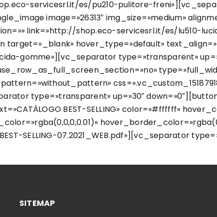
hop.eco-servicesrl.it/es/pu210-pulitore-freni»][vc_se
ngle_image image=»26313″ img_size=»medium» alignme
n=»» link=»http://shop.eco-servicesrl.it/es/lu510-l
on target=»_blank» hover_type=»default» text_align=
0-lucida-gomme»][vc_separator type=»transparent» up
se_row_as_full_screen_section=»no» type=»full_wid
attern=»without_pattern» css=».vc_custom_15187918
parator type=»transparent» up=»30″ down=»0″][button
ext=»CATÁLOGO BEST-SELLING» color=»#ffffff» hover_
or=»rgba(0,0,0,0.01)» hover_border_color=»rgba(0,0,0
BEST-SELLING-07.2021_WEB.pdf»][vc_separator type=
SITEMAP