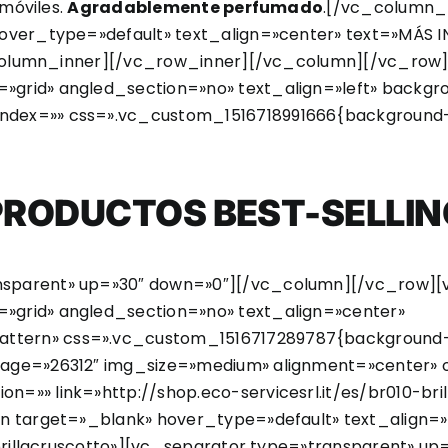
móviles.
Agradablemente perfumado
.[/vc_column_
hover_type=»default» text_align=»center» text=»MÁS 
vc_column_inner][/vc_row_inner][/vc_column][/vc_ro
»grid» angled_section=»no» text_align=»left» back
ex=»» css=».vc_custom_1516718991666{background-col
PRODUCTOS BEST-SELLIN
nsparent» up=»30″ down=»0″][/vc_column][/vc_row]
»grid» angled_section=»no» text_align=»center»
ern» css=».vc_custom_1516717289787{background-colo
mage=»26312″ img_size=»medium» alignment=»center» 
=»» link=»http://shop.eco-servicesrl.it/es/br010-bri
on target=»_blank» hover_type=»default» text_align=
0-brillacruscotto»][vc_separator type=»transparent» 