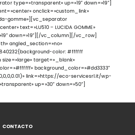
parator type=»transparent» up=»19″ down=»19″]
nt=»center» onclick=»custom_link»
ucida-gomme»][vc_separator
»center» text=»LU510 – LUCIDA GOMME»
=»19″ down=»19″][/vc_column][/vc_row]
th» angled_section=»no»
40232{background-color: #ffffff
 size=»large» target=»_blank»
color=»#ffffff» background_color=»#dd3333″
,0.01)» link=»https://eco-servicesrl.it/wp-
»transparent» up=»30″ down=»50″]
CONTACTO