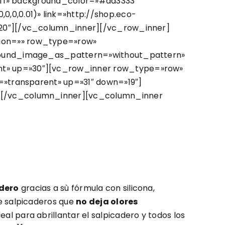
ffff» background_color=»#dd3333″
0,0.01)» link=»http://shop.eco-
»20″][/vc_column_inner][/vc_row_inner]
ion=»» row_type=»row»
ground_image_as_pattern=»without_pattern»
nt» up=»30″][vc_row_inner row_type=»row»
=»transparent» up=»31″ down=»19″]
][/vc_column_inner][vc_column_inner
adero
gracias a sù fórmula con silicona,
de salpicaderos que
no deja olores
ideal para abrillantar el salpicadero y todos los