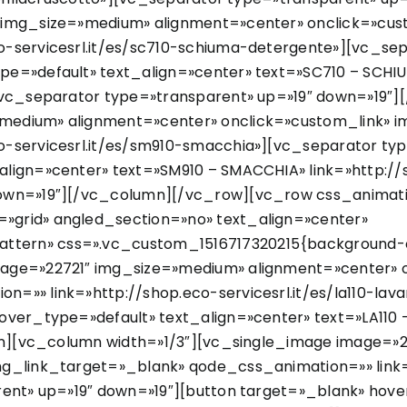
 img_size=»medium» alignment=»center» onclick=»cus
o-servicesrl.it/es/sc710-schiuma-detergente»][vc_sep
pe=»default» text_align=»center» text=»SC710 – SCHI
][vc_separator type=»transparent» up=»19″ down=»19″
medium» alignment=»center» onclick=»custom_link» i
o-servicesrl.it/es/sm910-smacchia»][vc_separator typ
lign=»center» text=»SM910 – SMACCHIA» link=»http://
down=»19″][/vc_column][/vc_row][vc_row css_animat
»grid» angled_section=»no» text_align=»center»
rn» css=».vc_custom_1516717320215{background-color
mage=»22721″ img_size=»medium» alignment=»center» 
=»» link=»http://shop.eco-servicesrl.it/es/la110-la
over_type=»default» text_align=»center» text=»LA110 
lumn][vc_column width=»1/3″][vc_single_image image=
g_link_target=»_blank» qode_css_animation=»» link=»
rent» up=»19″ down=»19″][button target=»_blank» hove