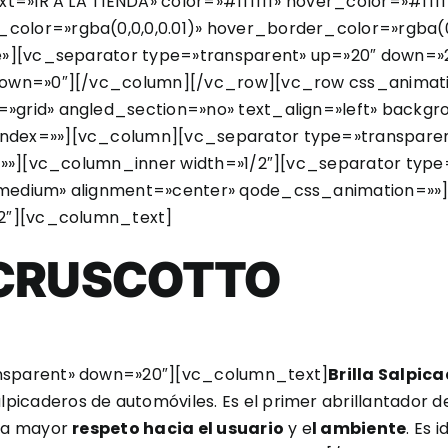
xt=»IR A LA TIENDA» color=»#ffffff» hover_color=»#ff
lor=»rgba(0,0,0,0.01)» hover_border_color=»rgba(0,0,
he»][vc_separator type=»transparent» up=»20″ down=
 down=»0″][/vc_column][/vc_row][vc_row css_animat
»grid» angled_section=»no» text_align=»left» back
ndex=»»][vc_column][vc_separator type=»transpare
=»»][vc_column_inner width=»1/2″][vc_separator type
»medium» alignment=»center» qode_css_animation=»»
/2″][vc_column_text]
ACRUSCOTTO
nsparent» down=»20″][vc_column_text]
Brilla Salpic
lpicaderos de automóviles. Es el primer abrillantador 
ara mayor
respeto hacia el usuario
y e
l ambiente
. Es 