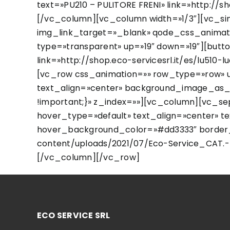
text=»PU210 – PULITORE FRENI» link=»http://s
[/vc_column][vc_column width=»1/3″][vc_si
img_link_target=»_blank» qode_css_animatio
type=»transparent» up=»19″ down=»19″][butt
link=»http://shop.eco-servicesrl.it/es/lu51
[vc_row css_animation=»» row_type=»row» u
text_align=»center» background_image_as_p
!important;}» z_index=»»][vc_column][vc_se
hover_type=»default» text_align=»center» t
hover_background_color=»#dd3333″ border_col
content/uploads/2021/07/Eco-Service_CAT.-
[/vc_column][/vc_row]
ECO SERVICE SRL