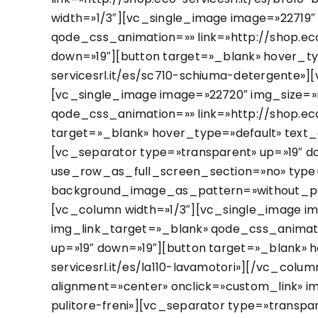
width=»1/3″][vc_single_image image=»22719″
qode_css_animation=»» link=»http://shop.ec
down=»19″][button target=»_blank» hover_ty
servicesrl.it/es/sc710-schiuma-detergente»
[vc_single_image image=»22720″ img_size=»
qode_css_animation=»» link=»http://shop.ec
target=»_blank» hover_type=»default» text_a
[vc_separator type=»transparent» up=»19″ 
use_row_as_full_screen_section=»no» type=
background_image_as_pattern=»without_patte
[vc_column width=»1/3″][vc_single_image i
img_link_target=»_blank» qode_css_animation
up=»19″ down=»19″][button target=»_blank» h
servicesrl.it/es/la110-lavamotori»][/vc_co
alignment=»center» onclick=»custom_link» im
pulitore-freni»][vc_separator type=»transpa