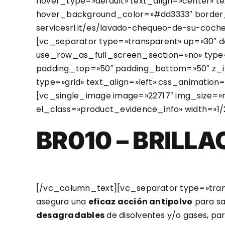
hover_type=»default» text_align=»center» te
hover_background_color=»#dd3333″ border_co
servicesrl.it/es/lavado-chequeo-de-su-coc
[vc_separator type=»transparent» up=»30″
use_row_as_full_screen_section=»no» type=
padding_top=»50″ padding_bottom=»50″ z_i
type=»grid» text_align=»left» css_animation
[vc_single_image image=»22717″ img_size=
el_class=»product_evidence_info» width=»1
BR010 – BRILL
[/vc_column_text][vc_separator type=»tra
asegura una
eficaz acción antipolvo
para sa
desagradables
de disolventes y/o gases, p