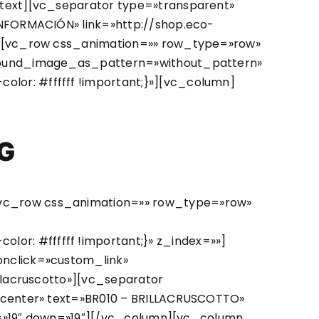
text][vc_separator type=»transparent»
INFORMACIÓN» link=»http://shop.eco-
w][vc_row css_animation=»» row_type=»row»
ground_image_as_pattern=»without_pattern»
or: #ffffff !important;}»][vc_column]
G
[vc_row css_animation=»» row_type=»row»
r: #ffffff !important;}» z_index=»»]
onclick=»custom_link»
llacruscotto»][vc_separator
»center» text=»BR010 – BRILLACRUSCOTTO»
up=»19″ down=»19″][/vc_column][vc_column