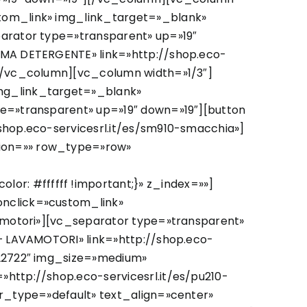
tom_link» img_link_target=»_blank»
arator type=»transparent» up=»19″
UMA DETERGENTE» link=»http://shop.eco-
][/vc_column][vc_column width=»1/3″]
mg_link_target=»_blank»
e=»transparent» up=»19″ down=»19″][button
shop.eco-servicesrl.it/es/sm910-smacchia»]
ion=»» row_type=»row»
: #ffffff !important;}» z_index=»»]
onclick=»custom_link»
vamotori»][vc_separator type=»transparent»
– LAVAMOTORI» link=»http://shop.eco-
»22722″ img_size=»medium»
http://shop.eco-servicesrl.it/es/pu210-
r_type=»default» text_align=»center»