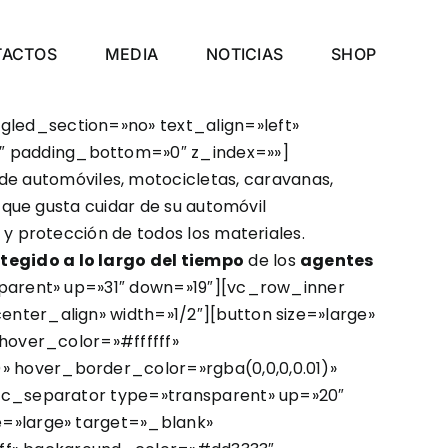
TACTOS
MEDIA
NOTICIAS
SHOP
led_section=»no» text_align=»left»
″ padding_bottom=»0″ z_index=»»]
de automóviles, motocicletas, caravanas,
l que gusta cuidar de su automóvil
 y protección de todos los materiales.
tegido a lo largo del tiempo
de los
agentes
sparent» up=»31″ down=»19″][vc_row_inner
ter_align» width=»1/2″][button size=»large»
hover_color=»#ffffff»
 hover_border_color=»rgba(0,0,0,0.01)»
vc_separator type=»transparent» up=»20″
e=»large» target=»_blank»