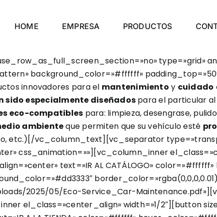
HOME
EMPRESA
PRODUCTOS
CON
se_row_as_full_screen_section=»no» type=»grid» ang
tern» background_color=»#ffffff» padding_top=»50
ctos innovadores para el
mantenimiento
y
cuidado
n sido especialmente diseñados
para el particular a
es eco-compatibles
para: limpieza, desengrase, pulido
medio ambiente
que permiten que su vehículo esté
pro
lvo, etc.)[/vc_column_text][vc_separator type=»tran
ter» css_animation=»»][vc_column_inner el_class=»cen
lign=»center» text=»IR AL CATÁLOGO» color=»#ffffff» 
nd_color=»#dd3333″ border_color=»rgba(0,0,0,0.01)»
/uploads/2025/05/Eco-Service_Car-Maintenance.pdf»][
er el_class=»center_align» width=»1/2″][button siz