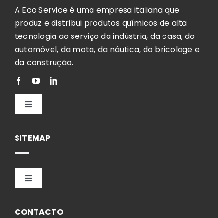
A Eco Service é uma empresa italiana que
produz e distribui produtos químicos de alta
tecnologia ao serviço da indústria, da casa, do
automóvel, da mota, da náutica, do bricolage e
da construção.
Toggle
Navigation
Português
SITEMAP
Toggle
Navigation
HOME
CONTACTO