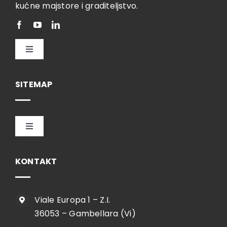
kućne majstore i graditeljstvo.
Toggle
Navigation
Hrvatski
SITEMAP
Toggle
Navigation
HOME
KONTAKT
TVRTKA
Viale Europa 1 – Z.I.
36053 – Gambellara (Vi)
SHOP