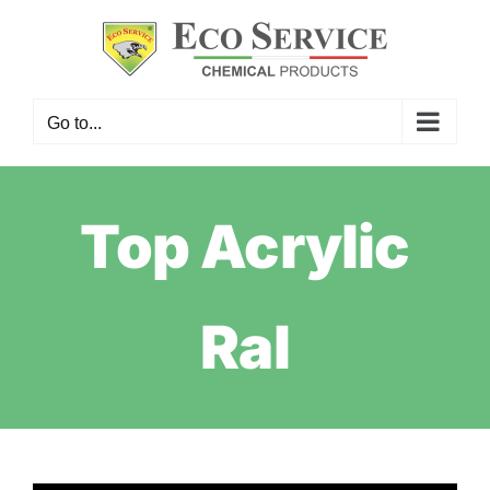
Skip
to
content
Go to...
Top Acrylic
Ral