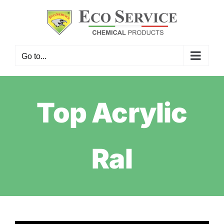
Skip
to
content
Go to...
Top Acrylic
Ral