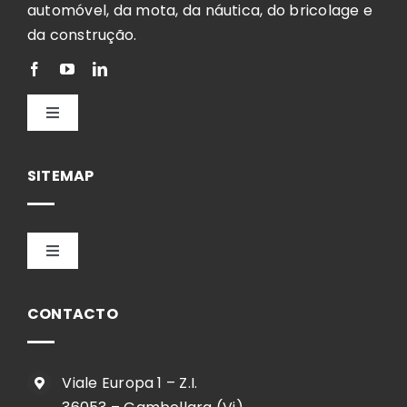
automóvel, da mota, da náutica, do bricolage e
da construção.
Toggle
Navigation
Português
SITEMAP
Toggle
Navigation
HOME
CONTACTO
EMPRESA
Viale Europa 1 – Z.I.