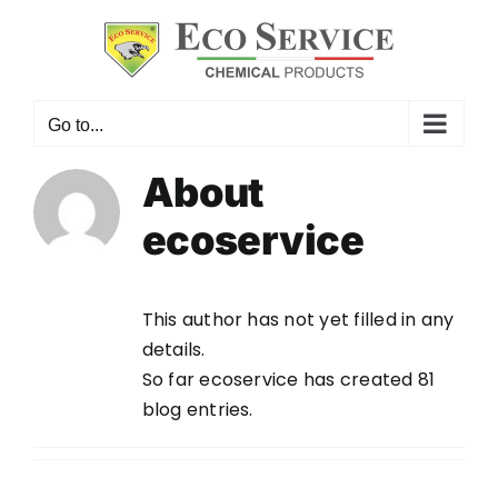
Skip
to
content
Go to...
About
ecoservice
This author has not yet filled in any
details.
So far ecoservice has created 81
blog entries.