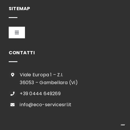
Italiano
SITEMAP
Toggle
Navigation
HOME
CONTATTI
AZIENDA
Viale Europa 1 – Z.I.
36053 – Gambellara (Vi)
SHOP
+39 0444 649269
info@eco-servicesrl.it