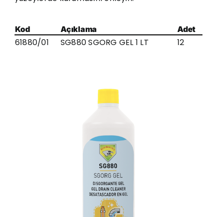
Kod
Açıklama
Adet
61880/01
SG880 SGORG GEL 1 LT
12