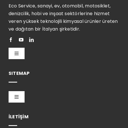
Eco Service, sanayi, ev, otomobil, motosiklet,
denizcilik, hobi ve inşaat sektörlerine hizmet
veren yüksek teknolojili kimyasal ürünler üreten
ve dağıtan bir İtalyan şirketidir.
Toggle
Navigation
Türkçe
SITEMAP
Toggle
Navigation
HOME
İLETİŞİM