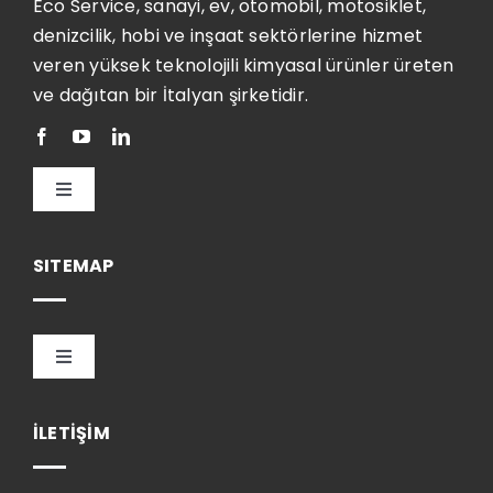
Eco Service, sanayi, ev, otomobil, motosiklet,
denizcilik, hobi ve inşaat sektörlerine hizmet
veren yüksek teknolojili kimyasal ürünler üreten
ve dağıtan bir İtalyan şirketidir.
Toggle
Navigation
Türkçe
SITEMAP
Toggle
Navigation
HOME
İLETİŞİM
ŞİRKET